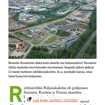
Nouseeko Rovaniemen Alakorkalon alueelle uusi biokaasulaitos? Rovaniemi
tähtää muutenkin kiertotalouden eturintamaan. Kaupunki julkaisi yhdessä
Circwaste-hankkeen edelläkävijäkuntien, Iin ja Jyväskylän kanssa, oman
tiekarttansa kiertotalouteen.
R
iittäisivätkö Pohjoiskalotin eli pohjoisen
Suomen, Ruotsin ja Norjan alueiden
kotitalouksien biojätteet,
Lue koko numero: UU0320
elintarviketeollisuuden sivuvirrat ja muut