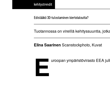
kehitystrendit
Edistääkö 3D-tulostaminen kiertotaloutta?
Tuotannossa on vireillä kehityssuuntia, jotk
Elina Saarinen
Scanstockphoto, Kuvat
E
uroopan ympäristövirasto EEA ju