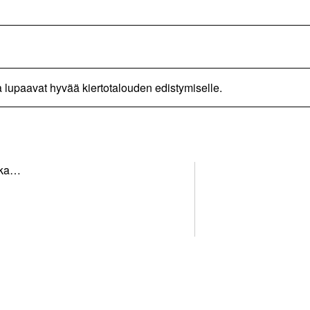
a lupaavat hyvää kiertotalouden edistymiselle.
lka…