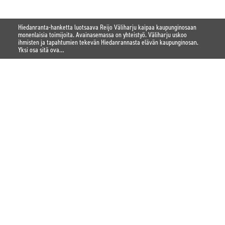
Hiedanranta-hanketta luotsaava Reijo Väliharju kaipaa kaupunginosaan
monenlaisia toimijoita. Avainasemassa on yhteistyö. Väliharju uskoo
ihmisten ja tapahtumien tekevän Hiedanrannasta elävän kaupunginosan.
Yksi osa sitä ova…