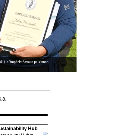
sk.) ja Ympäristöavaus palkinnon
.8.
ustainability Hub