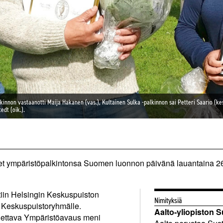
innon vastaanotti Maija Hakanen (vas.), Kultainen Sulka -palkinnon sai Petteri Saario (ke
dt (oik.).
set ympäristö­palkintonsa Suomen luonnon päivänä lauantaina 26
tiin Helsingin Keskuspuiston
Nimityksiä
 Keskuspuistoryhmälle.
Aalto-yliopiston S
nettava Ympäristöavaus meni