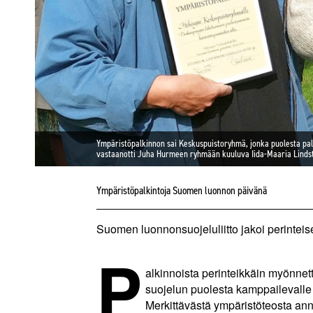
Ympäristöpalkinnon sai Keskuspuistoryhmä, jonka puolesta palk
vastaanotti Juha Hurmeen ryhmään kuuluva Iida-Maaria Lindste
Ympäristöpalkintoja Suomen luonnon päivänä
Suomen luonnonsuojeluliitto jakoi perintei
P
alkinnoista perinteikkäin myönnet
suojelun puolesta kamppailevalle
Merkittävästä ympäristöteosta an