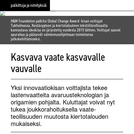
palkittuja ja nimityksiä
H&M Foundation palkitsi Global Change Award -kisan voittajat
Tukholmassa. Kestävyyteen ja kiertotalouteen tekstiili­teollisuutta
kannustava ideakisa on järjestetty vuodesta 2015 lähtien. Voittajat saavat
apurahaa ja pääsevät valmennusohjelmaan toimintansa
jatkokehittämiseksi.
Kasvava vaate
kasvavalle
vauvalle
Yksi innovaatiokisan voittajista tekee
lastenvaatteita avaruusteknologian ja
origamien pohjalta. Kuluttajat voivat nyt
tukea joukkorahoituksella vaate­
teollisuuden muutosta kiertotalouden
mukaiseksi.